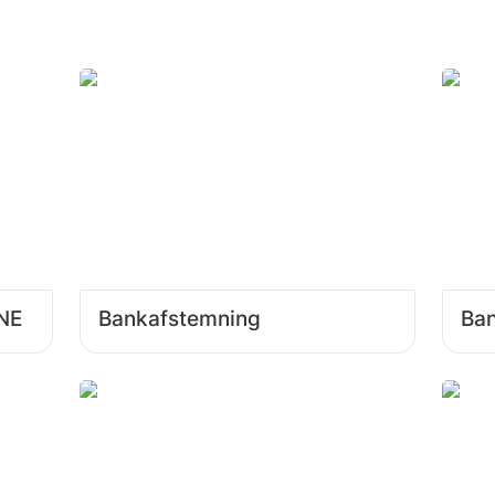
ONE
Bankafstemning
Ban