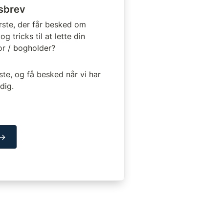
sbrev
rste, der får besked om 
 tricks til at lette din 
or / bogholder?
ste, og få besked når vi har 
dig.
 →