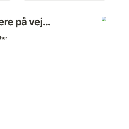
ere på vej…
 her